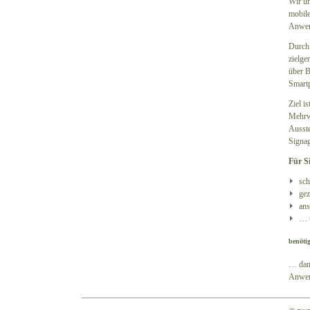
Wir un
mobile
Anwen
Durch 
zielge
über B
Smartp
Ziel i
Mehrwe
Ausst
Signag
Für Si
sch
gez
ans
… u
benötig
… dann
Anwend