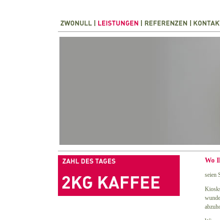
Wo I
seien 
Kiosks
wunder
abzuho